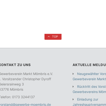
TOP
KONTAKT ZU UNS
AKTUELLE MELD
Gewerbeverein Markt Mömbris e.V.
Neugewählter Vor
1. Vorsitzender Christopher Dyroff
Gewerbeverein Markt
Geiersrainweg 3
Rücktritt des Vors
63776 Mömbris
Gewerbevereins Mömb
Telefon: 0173 3244137
Einladung zur
vorstand@gewerbe-moembris.de
Jahreshauptversamm