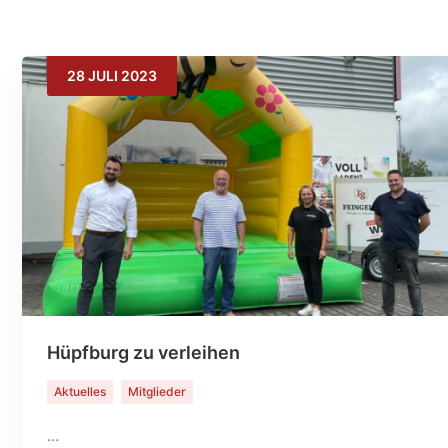
28
JULI
2023
Hüpfburg zu verleihen
Aktuelles
Mitglieder
…