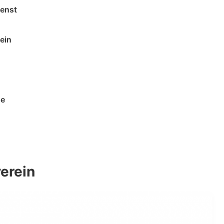
ienst
ein
de
erein