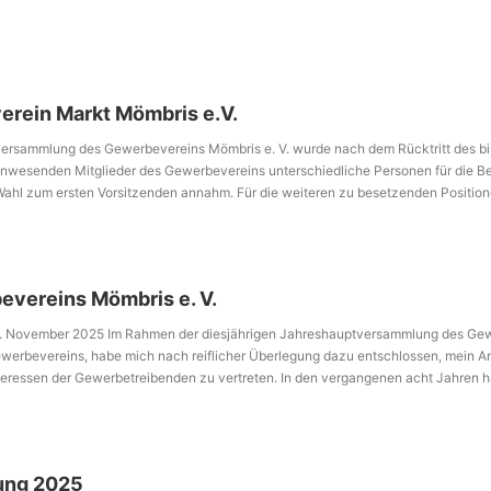
rein Markt Mömbris e.V.
ersammlung des Gewerbevereins Mömbris e. V. wurde nach dem Rücktritt des bis
anwesenden Mitglieder des Gewerbevereins unterschiedliche Personen für die Bes
 Wahl zum ersten Vorsitzenden annahm. Für die weiteren zu besetzenden Positio
ge im Gewerbeverein sorgten. Als zweiter Vorsitzende wurde Stefan Deller gewäh
ita Cibis, Heiko Hoier und Christian Holpert traten nicht zurück und sind auch weit
nwesenden Mitgliedern für das einstimmige Votum und freut sich, gemeinsam mit 
evereins Mömbris e. V.
12. November 2025 Im Rahmen der diesjährigen Jahreshauptversammlung des Gew
Gewerbevereins, habe mich nach reiflicher Überlegung dazu entschlossen, mein Amt
teressen der Gewerbetreibenden zu vertreten. In den vergangenen acht Jahren 
ieder sichtbarer zu machen. Es war mir stets ein Anliegen, den Gewerbetreibend
pekte und die wirtschaftliche Vielfalt, die der Markt Mömbris zu bieten hat, stär
liedern, Unterstützern und Wegbegleitern für die vertrauensvolle Zusammenarbe
 unserer […]
ung 2025