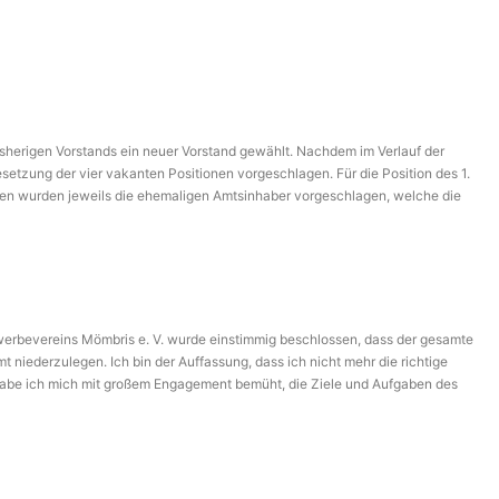
herigen Vorstands ein neuer Vorstand gewählt. Nachdem im Verlauf der
etzung der vier vakanten Positionen vorgeschlagen. Für die Position des 1.
nen wurden jeweils die ehemaligen Amtsinhaber vorgeschlagen, welche die
lt, alter und neuer Kassenwart des Vereins ist Reinhard Gerstenberg,
erhin in Ihrer beratenden Funktion tätig. Christopher Dyroff, der neue
den weiteren Mitgliedern des Vorstands, die Arbeit fortzusetzen und die
erbevereins Mömbris e. V. wurde einstimmig beschlossen, dass der gesamte
 niederzulegen. Ich bin der Auffassung, dass ich nicht mehr die richtige
habe ich mich mit großem Engagement bemüht, die Ziele und Aufgaben des
en eine Stimme zu geben und ihre Interessen gegenüber Politik, Verwaltung
ker hervorzuheben und das Bewusstsein dafür zu schärfen, wie wichtig ein
it in den vergangenen Jahren und wünsche dem Gewerbeverein für die