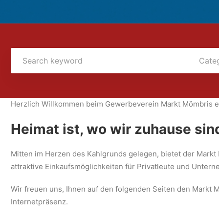
Cate
Herzlich Willkommen beim Gewerbeverein Markt Mömbris e
Heimat ist, wo wir zuhause sin
Mitten im Herzen des Kahlgrunds gelegen, bietet der Markt 
attraktive Einkaufsmöglichkeiten für Privatleute und Unter
Wir freuen uns, Ihnen auf den folgenden Seiten den Markt
Internetpräsenz.