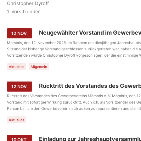
Christopher Dyroff
1. Vorsitzender
Neugewählter Vorstand im Gewerbeve
12 NOV.
Mömbris, den 12. November 2025. Im Rahmen der diesjährigen Jahreshauptv
Sitzung der bisherige Vorstand geschlossen zurückgetreten war, haben die 
Vorsitzenden wurde Christopher Dyroff vorgeschlagen, der die einstimmige
einstimmige Wahl annahmen und somit wieder für eine komplette Führungsrie
Aktuelles
Allgemein
Schriftführer ist weiterhin Alexander Griebel. Die drei bisherigen Beisitzer R
Vorsitzende des Gewerbevereins Markt Mömbris e.V., bedankte sich bei den a
Interessen unserer heimischen Betriebe zu vertreten.
Rücktritt des Vorstandes des Gewerb
12 NOV.
Rücktritt des Vorstandes des Gewerbevereins Mömbris e. V. Mömbris, den 
Vorstand mit sofortiger Wirkung zurücktritt. Auch ich, als Vorsitzender des 
Person bin, um den Gewerbeverein nach außen zu repräsentieren und die In
Gewerbevereins in den Mittelpunkt zu stellen und das Gewerbe in Mömbris w
Aktuelles
und Öffentlichkeit zu vertreten. Ich wollte dazu beitragen, die positiven As
lebendiges, lokales Gewerbe für unsere Gemeinde ist. Ich danke allen Mitg
Zukunft alles Gute und weiterhin viel Erfolg bei der Vertretung der Interessen
Einladung zur Jahreshauptversamml
10 OKT.