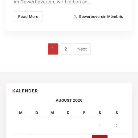
im Gewerbeverein, wir bleiben an…
Read More
Gewerbeverein Mömbris
1
2
Next
KALENDER
AUGUST 2026
M
D
M
D
F
S
S
1
2