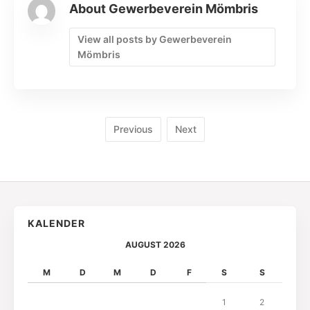
About Gewerbeverein Mömbris
View all posts by Gewerbeverein
Mömbris
Previous
Next
KALENDER
AUGUST 2026
M
D
M
D
F
S
S
1
2