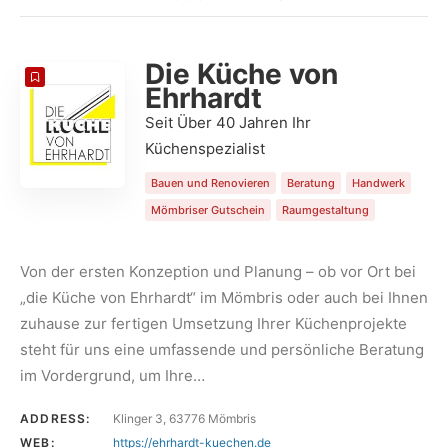
COUNT
20
SORT BY
Date
ORDER
Die Küche von
Ehrhardt
Seit Über 40 Jahren Ihr
Küchenspezialist
Bauen und Renovieren
Beratung
Handwerk
Mömbriser Gutschein
Raumgestaltung
Von der ersten Konzeption und Planung – ob vor Ort bei
„die Küche von Ehrhardt“ im Mömbris oder auch bei Ihnen
zuhause zur fertigen Umsetzung Ihrer Küchenprojekte
steht für uns eine umfassende und persönliche Beratung
im Vordergrund, um Ihre…
ADDRESS:
Klinger 3, 63776 Mömbris
WEB:
https://ehrhardt-kuechen.de