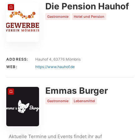
Die Pension Hauhof
Gastronomie
Hotel und Pension
ADDRESS:
Hauhof 4, 63776 Mömbris
WEB:
https://www.hauhof.de
Emmas Burger
Gastronomie
Lebensmittel
Aktuelle Termine und Events findet ihr auf