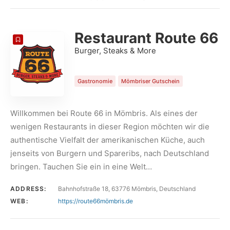
COUNT
20
SORT BY
Date
ORDER
Restaurant Route 66
Burger, Steaks & More
Gastronomie
Mömbriser Gutschein
Willkommen bei Route 66 in Mömbris. Als eines der
wenigen Restaurants in dieser Region möchten wir die
authentische Vielfalt der amerikanischen Küche, auch
jenseits von Burgern und Spareribs, nach Deutschland
bringen. Tauchen Sie ein in eine Welt…
ADDRESS:
Bahnhofstraße 18, 63776 Mömbris, Deutschland
WEB:
https://route66mömbris.de