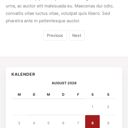
urna, ac auctor elit malesuada eu. Maecenas dui odio,
convallis vitae luctus vitae, volutpat quis libero. Sed
pharetra ante in pellentesque auctor.
Previous
Next
KALENDER
AUGUST 2026
M
D
M
D
F
S
S
1
2
3
4
5
6
7
8
9