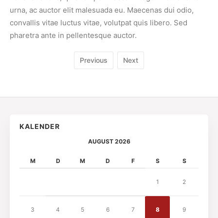
urna, ac auctor elit malesuada eu. Maecenas dui odio,
convallis vitae luctus vitae, volutpat quis libero. Sed
pharetra ante in pellentesque auctor.
Previous
Next
KALENDER
AUGUST 2026
M
D
M
D
F
S
S
1
2
3
4
5
6
7
8
9