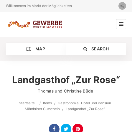
Willkommen im Markt der Möglichkeiten
MAP
SEARCH
Landgasthof „Zur Rose“
Thomas und Christine Büdel
Category
Startseite
/
Items
/
Gastronomie
Hotel und Pension
Location
Mömbriser Gutschein
/
Landgasthof „Zur Rose“