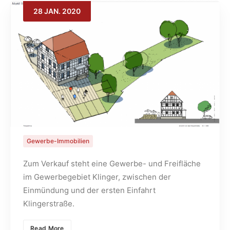
28
JAN.
2020
Search
Teilbares Gewerbegrundstück mit
10.600m² Fläche am Klinger 16, 63776
Mömbris
Gewerbe-Immobilien
Zum Verkauf steht eine Gewerbe- und Freifläche
im Gewerbegebiet Klinger, zwischen der
Einmündung und der ersten Einfahrt
Klingerstraße.
Read More