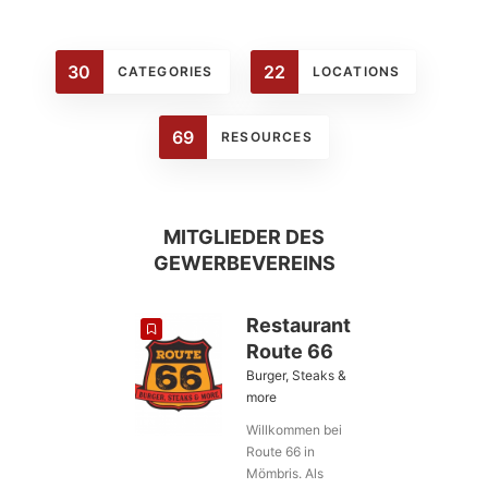
30
22
CATEGORIES
LOCATIONS
69
RESOURCES
MITGLIEDER DES
GEWERBEVEREINS
Stoffpalette
Restaurant
Sylvia
Route 66
Heeg
Burger, Steaks &
more
Stoffe und
Zubehör
Willkommen bei
Route 66 in
Seit über 30
Mömbris. Als
Jahren ist die