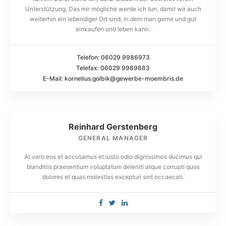
Unterstützung. Das mir mögliche werde ich tun, damit wir auch
expedita distinctio.
weiterhin ein lebendiger Ort sind, in dem man gerne und gut
einkaufen und leben kann.
Telefon: 06029 9986973
Telefax: 06029 9989883
E-Mail: kornelius.golbik@gewerbe-moembris.de
Reinhard Gerstenberg
GENERAL MANAGER
At vero eos et accusamus et iusto odio dignissimos ducimus qui
blanditiis praesentium voluptatum deleniti atque corrupti quos
dolores et quas molestias excepturi sint occaecati.