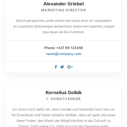
Alexander Griebel
exercitation ullamco laboris nisi ut aliquip ex ea
MARKETING DIRECTOR
commodo consequat. Duis aute irure dolor in
Sed ut perspiciatis unde omnis iste natus error sit voluptatem
reprehenderit in voluptate velit.Lorem ipsum dolor amet
accusantium doloremque laudantium, totam rem aperiam, eaque
laboris consectetur adipisicing elit, sed do eiusmod
ipsa quae ab illo inventore.
tempor incididunt ut labore et dolore magna aliqua. Ut
enim ad minim veniam, quis nostrud exercitation ullamco
Phone: +421 99 123456
laboris nisi ut aliquip ex ea commodo consequat. Duis
name@company.com
aute irure dolor in reprehenderit.At vero eos et
accusamus et iusto odio dignissimos ducimus qui
blanditiis praesentium voluptatum.
At vero eos et accusamus et iusto odio dignissimos
Kornelius Golbik
ducimus qui blanditiis praesentium voluptatum deleniti
1. VORSITZENDER
atque corrupti quos dolores et quas molestias excepturi
Ich setze mich dafür ein, dass Handel und Gewerbe nach wie vor
sint occaecati cupiditate non provident, similique sunt in
für Einwohner und Gäste attraktiv bleiben, dass wir gute und neue
culpa qui officia deserunt mollitia animi, id est laborum et
Ideen finden, den Markt der Möglichkeiten in die Zukunft zu
dolorum fuga. Et harum quidem rerum facilis est et
führen. Dafür stehe ich, dafür braucht der Gewerbeverein