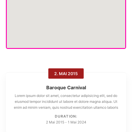
2. MAI 2015
Baroque Carnival
Lorem ipsum dolor sit amet, consectetur adipisicing elit, sed do
eiusmod tempor incididunt ut labore et dolore magna aliqua. Ut
enim ad minim veniam, quis nostrud exercitation ullamco laboris
nisi ut aliquip ex ea commodo consequat. Duis aute irure dolor in
DURATION:
reprehenderit in voluptte velit. Lorem ipsum dolor sit amet,
2 Mai 2015
-
1 Mai 2024
consectetur adipisicing elit, sed do eiusmod tempor incididunt ut
labore et dolore magna aliqua. Ut enim ad minim veniam, quis