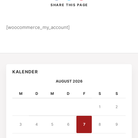
SHARE
THIS PAGE
[woocommerce_my_account]
Search
KALENDER
AUGUST 2026
M
D
M
D
F
S
S
1
2
3
4
5
6
7
8
9