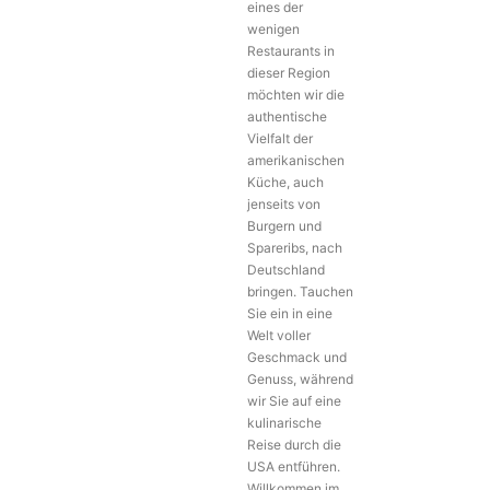
eines der
Stoffpalette erste
wenigen
Anlaufstelle für
Restaurants in
Nähbegeisterte
dieser Region
aus Nah und
möchten wir die
Fern. Mit
authentische
Kreativität,
Vielfalt der
Aktualität und
amerikanischen
Qualität ist es mir
Küche, auch
zusammen mit
jenseits von
meinem
Burgern und
engagierten und
Spareribs, nach
fachkundigem
Deutschland
Team gelungen,
bringen. Tauchen
einen treuen
Sie ein in eine
Kundenstamm
Welt voller
aufzubauen. Ich
Geschmack und
stamme aus einer
Genuss, während
Familie, die dem
wir Sie auf eine
Schneidern seit
kulinarische
je her eng
Reise durch die
verbunden ist.
USA entführen.
Willkommen im
Einzelhandel