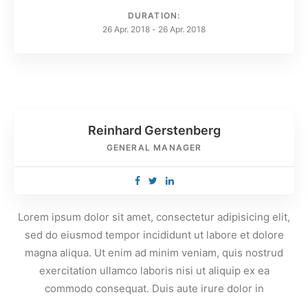
tritt am 24. Mai 2018 in Kraft. Lassen Sie sich kurz und knapp
DURATION:
über die wichtigsten Punkte von unseren IT-Spezialisten
26 Apr. 2018
-
26 Apr. 2018
Alexander Griebel und Jörg Häcker informieren.
Reinhard Gerstenberg
GENERAL MANAGER
Lorem ipsum dolor sit amet, consectetur adipisicing elit,
sed do eiusmod tempor incididunt ut labore et dolore
magna aliqua. Ut enim ad minim veniam, quis nostrud
exercitation ullamco laboris nisi ut aliquip ex ea
commodo consequat. Duis aute irure dolor in
reprehenderit in voluptte velit. Lorem ipsum dolor sit